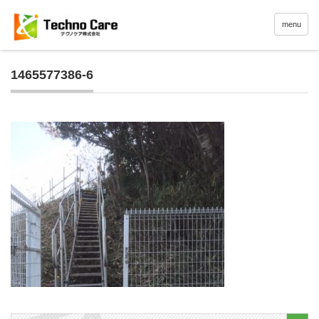
menu
1465577386-6