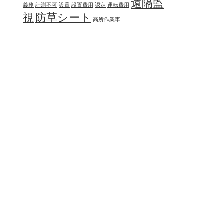
遠隔監
義務
計測不可
設置
設置費用
認定
運転費用
視
防草シート
高所作業車