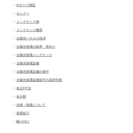
IVカーブ測定
セミナー
メンテナンス例
メンテナンス費用
太陽光パネルの洗浄
太陽光発電の除草・草刈り
太陽光発電メンテナンス
太陽光発電設備
太陽光発電設備の保守
太陽光発電設備保守の高所作業
改正FIT法
未分類
法律・制度について
発電低下
駆け付け