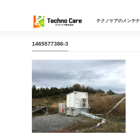
テクノケアのメンテナ
1465577386-3