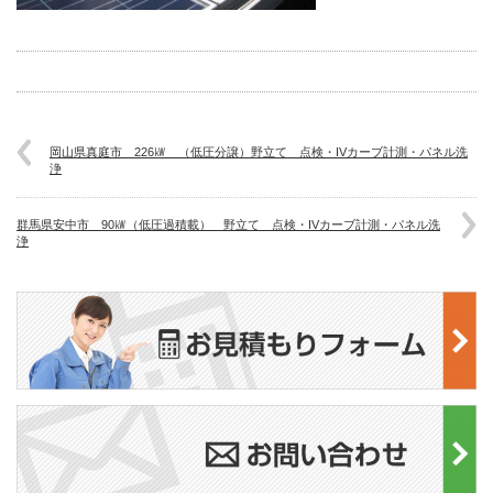
岡山県真庭市 226㎾ （低圧分譲）野立て 点検・IVカーブ計測・パネル洗
浄
群馬県安中市 90㎾（低圧過積載） 野立て 点検・IVカーブ計測・パネル洗
浄