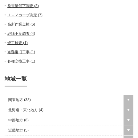
発電量低下調査 (
8
)
Ｉ－Ｖカーブ測定 (
7
)
高所作業点検 (
6
)
絶縁不良調査 (
4
)
竣工検査 (
1
)
盗難復旧工事 (
1
)
各種交換工事 (
1
)
地域一覧
関東地方 (
38
)
北海道・東北地方 (
4
)
中部地方 (
8
)
近畿地方 (
5
)