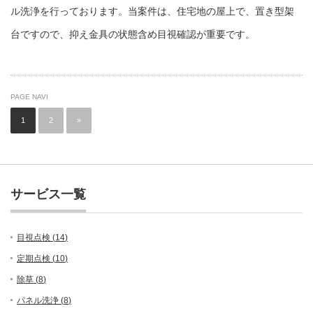
ル洗浄を行っております。当案件は、住宅地の屋上で、置き型架
台ですので、抑え金具の状態含め目視確認が重要です。
PAGE NAVI
1
2
»
サービス一覧
目視点検 (
14
)
定期点検 (
10
)
除草 (
8
)
パネル洗浄 (
8
)