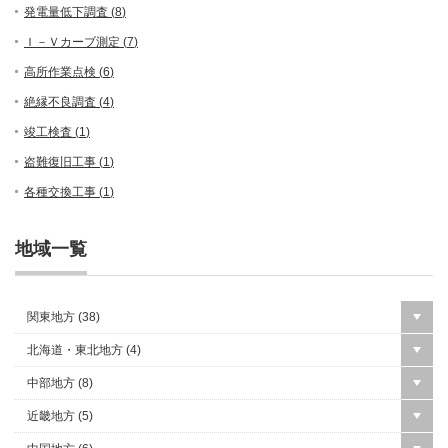
発電量低下調査 (
8
)
Ｉ－Ｖカーブ測定 (
7
)
高所作業点検 (
6
)
絶縁不良調査 (
4
)
竣工検査 (
1
)
盗難復旧工事 (
1
)
各種交換工事 (
1
)
地域一覧
関東地方 (
38
)
北海道・東北地方 (
4
)
中部地方 (
8
)
近畿地方 (
5
)