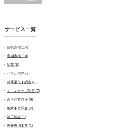
サービス一覧
目視点検 (
14
)
定期点検 (
10
)
除草 (
8
)
パネル洗浄 (
8
)
発電量低下調査 (
8
)
Ｉ－Ｖカーブ測定 (
7
)
高所作業点検 (
6
)
絶縁不良調査 (
4
)
竣工検査 (
1
)
盗難復旧工事 (
1
)