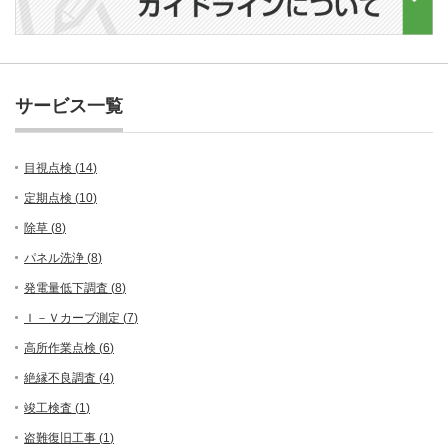
サービス一覧
目視点検 (
14
)
定期点検 (
10
)
除草 (
8
)
パネル洗浄 (
8
)
発電量低下調査 (
8
)
Ｉ－Ｖカーブ測定 (
7
)
高所作業点検 (
6
)
絶縁不良調査 (
4
)
竣工検査 (
1
)
盗難復旧工事 (
1
)