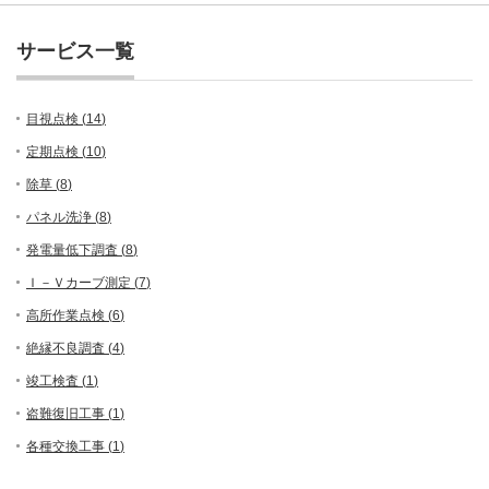
サービス一覧
目視点検 (
14
)
定期点検 (
10
)
除草 (
8
)
パネル洗浄 (
8
)
発電量低下調査 (
8
)
Ｉ－Ｖカーブ測定 (
7
)
高所作業点検 (
6
)
絶縁不良調査 (
4
)
竣工検査 (
1
)
盗難復旧工事 (
1
)
各種交換工事 (
1
)