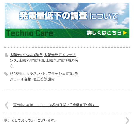
太陽光パネルの洗浄
,
太陽光発電メンテナ
ンス
,
太陽光発電設備
,
太陽光発電設備の保
守
ひび割れ
,
カラス
,
ハト
,
フラッシュ装置
,
モ
ジュール交換
,
低圧分譲設備
雨の中の点検・モジュール洗浄作業（千葉県低圧分譲）
明けましておめでとうございます。