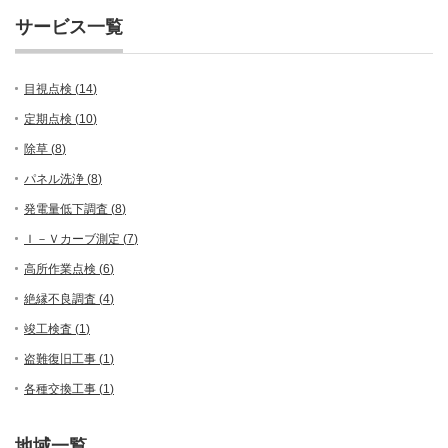
サービス一覧
目視点検 (
14
)
定期点検 (
10
)
除草 (
8
)
パネル洗浄 (
8
)
発電量低下調査 (
8
)
Ｉ－Ｖカーブ測定 (
7
)
高所作業点検 (
6
)
絶縁不良調査 (
4
)
竣工検査 (
1
)
盗難復旧工事 (
1
)
各種交換工事 (
1
)
地域一覧