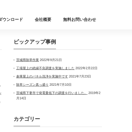
ダウンロード
会社概要
無料お問い合わせ
ピックアップ事例
茨城県除草作業
2022年9月21日
工場屋上の絶縁不良調査を実施しました
2022年2月22日
倉庫屋上のパネル洗浄を実施中です
2021年7月23日
除草シーズン真っ盛り
2021年7月10日
ッ
茨城県下妻市で発電量低下の調査を行いました。
2019年2
が
月14日
り
カテゴリー