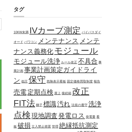
タグ
IVカーブ測定
10KW未満
バイパスダイ
メンテナンス
メンテ
オード
パワコン
モジュール
ナンス義務化
モジュール洗浄
不具合
ルール改正
事
事業計画策定ガイドライ
業計画
保守
ン
低圧
危険表示看板
固定価格買取制度
報告
改正
売電
定期点検
屋上
接続箱
FIT法
標識
汚れ
洗浄
梯子
法規の遵守
点検
現地調査
発電ロス
発電量
看
破損
絶縁抵抗測定
板
立入禁止措置
管理