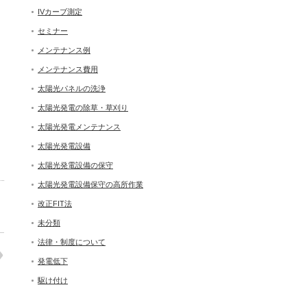
IVカーブ測定
セミナー
メンテナンス例
メンテナンス費用
太陽光パネルの洗浄
太陽光発電の除草・草刈り
太陽光発電メンテナンス
太陽光発電設備
太陽光発電設備の保守
太陽光発電設備保守の高所作業
改正FIT法
未分類
法律・制度について
発電低下
駆け付け