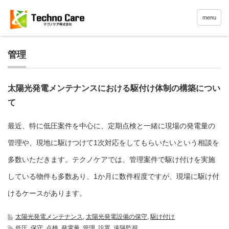
menu
管理
太陽光発電メンテナンスにおける駆付け体制の構築につい
て
最近、特に低圧案件を中心に、定期点検と一緒に現場の発電量の
管理や、現地に駆けつけて1次対応をしてもらいたいという相談を
多数いただきます。テクノケアでは、管理案件で駆け付けを実施
している物件も多数あり、1か月に数件程度ですが、現場に駆け付
けるケースがあります。
太陽光発電メンテナンス
,
太陽光発電設備の保守
,
駆け付け
低圧
,
保守
,
点検
,
発電量
,
管理
,
設置
,
遠隔監視