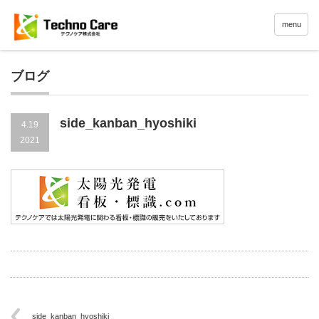
menu
ブログ
side_kanban_hyoshiki
4.19
2021
side_kanban_hyoshiki