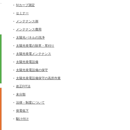
IVカーブ測定
セミナー
メンテナンス例
メンテナンス費用
太陽光パネルの洗浄
太陽光発電の除草・草刈り
太陽光発電メンテナンス
太陽光発電設備
太陽光発電設備の保守
太陽光発電設備保守の高所作業
改正FIT法
未分類
法律・制度について
発電低下
駆け付け