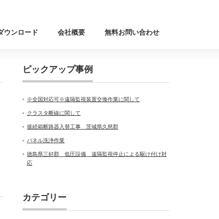
ダウンロード
会社概要
無料お問い合わせ
ピックアップ事例
※全国対応可※遠隔監視装置交換作業に関して
クラスタ断線に関して
接続箱断路器入替工事 茨城県久慈郡
パネル洗浄作業
徳島県三好郡 低圧設備 遠隔監視停止による駆け付け対
応
カテゴリー