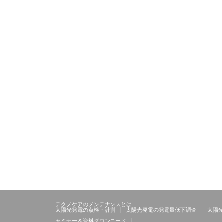
テクノケアのメンテナンスとは
太陽光発電の点検・計測
太陽光発電の発電量低下調査
太陽
セミナー＆資料ダウンロード