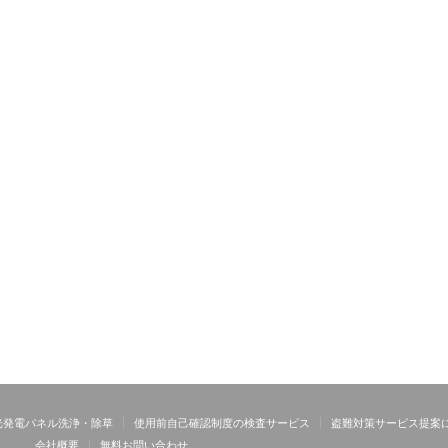
光発電パネル洗浄・除草
使用前自己確認制度の検査サービス
盗難対策サービス提案
会社概要
無料お問い合わせ