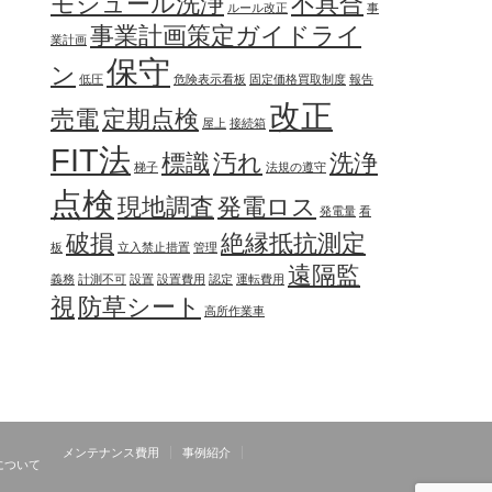
モジュール洗浄
不具合
ルール改正
事
事業計画策定ガイドライ
業計画
保守
ン
低圧
危険表示看板
固定価格買取制度
報告
改正
売電
定期点検
屋上
接続箱
FIT法
標識
汚れ
洗浄
梯子
法規の遵守
点検
現地調査
発電ロス
発電量
看
破損
絶縁抵抗測定
板
立入禁止措置
管理
遠隔監
義務
計測不可
設置
設置費用
認定
運転費用
視
防草シート
高所作業車
メンテナンス費用
事例紹介
について