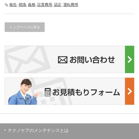
報告
,
標識
,
義務
,
設置費用
,
認定
,
運転費用
トップページに戻る
テクノケアのメンテナンスとは