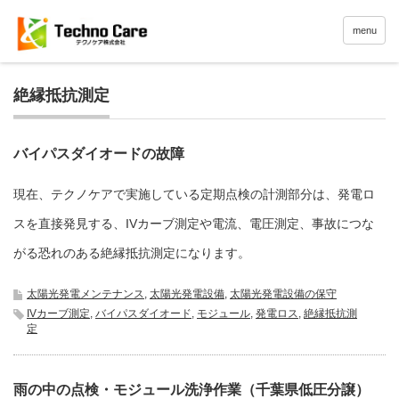
menu
絶縁抵抗測定
バイパスダイオードの故障
現在、テクノケアで実施している定期点検の計測部分は、発電ロ
スを直接発見する、IVカーブ測定や電流、電圧測定、事故につな
がる恐れのある絶縁抵抗測定になります。
太陽光発電メンテナンス
,
太陽光発電設備
,
太陽光発電設備の保守
IVカーブ測定
,
バイパスダイオード
,
モジュール
,
発電ロス
,
絶縁抵抗測
定
雨の中の点検・モジュール洗浄作業（千葉県低圧分譲）