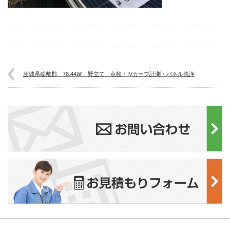
茨城県稲敷郡 78.44㎾ 野立て 点検・IVカーブ計測・パネル洗浄