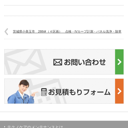
茨城県小美玉市 288㎾（４区画） 点検・IVカーブ計測・パネル洗浄・除草
テクノケアのメンテナンスとは