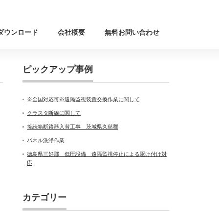
ダウンロード
会社概要
無料お問い合わせ
ピックアップ事例
※全国対応可※遠隔監視装置交換作業に関して
クラスタ断線に関して
接続箱断路器入替工事 茨城県久慈郡
パネル洗浄作業
徳島県三好郡 低圧設備 遠隔監視停止による駆け付け対
応
カテゴリー