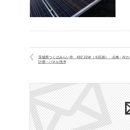
茨城県つくばみらい市 492.32㎾（９区画） 点検・IVカ
計測・パネル洗浄