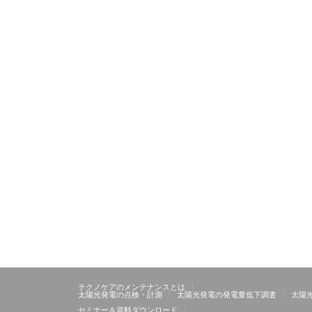
テクノケアのメンテナンスとは
太陽光発電の点検・計測
太陽光発電の発電量低下調査
太陽
セミナー＆資料ダウンロード