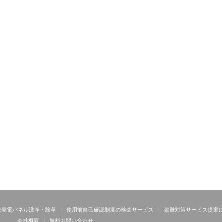
光発電パネル洗浄・除草
使用前自己確認制度の検査サービス
盗難対策サービス提案
会社概要
無料お問い合わせ