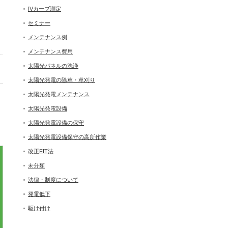
IVカーブ測定
セミナー
メンテナンス例
メンテナンス費用
太陽光パネルの洗浄
太陽光発電の除草・草刈り
太陽光発電メンテナンス
太陽光発電設備
太陽光発電設備の保守
太陽光発電設備保守の高所作業
改正FIT法
未分類
法律・制度について
発電低下
駆け付け