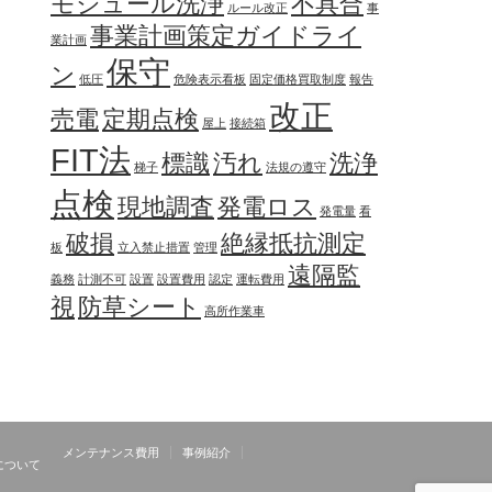
モジュール洗浄
不具合
ルール改正
事
事業計画策定ガイドライ
業計画
保守
ン
低圧
危険表示看板
固定価格買取制度
報告
改正
売電
定期点検
屋上
接続箱
FIT法
標識
汚れ
洗浄
梯子
法規の遵守
点検
現地調査
発電ロス
発電量
看
破損
絶縁抵抗測定
板
立入禁止措置
管理
遠隔監
義務
計測不可
設置
設置費用
認定
運転費用
視
防草シート
高所作業車
メンテナンス費用
事例紹介
について