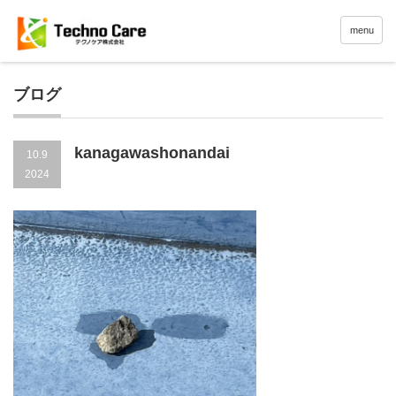
menu
ブログ
kanagawashonandai
10.9
2024