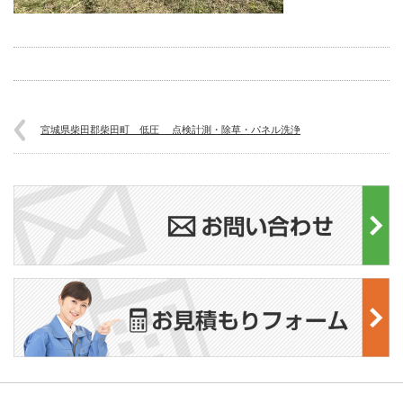
宮城県柴田郡柴田町 低圧 点検計測・除草・パネル洗浄