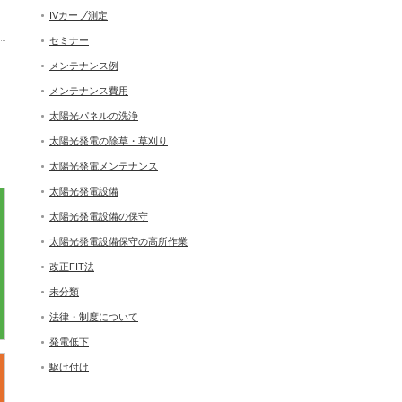
IVカーブ測定
セミナー
メンテナンス例
メンテナンス費用
太陽光パネルの洗浄
太陽光発電の除草・草刈り
太陽光発電メンテナンス
太陽光発電設備
太陽光発電設備の保守
太陽光発電設備保守の高所作業
改正FIT法
未分類
法律・制度について
発電低下
駆け付け