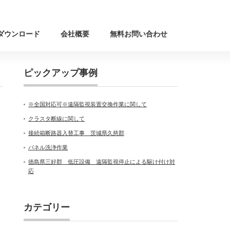
ダウンロード
会社概要
無料お問い合わせ
ピックアップ事例
※全国対応可※遠隔監視装置交換作業に関して
クラスタ断線に関して
接続箱断路器入替工事 茨城県久慈郡
パネル洗浄作業
徳島県三好郡 低圧設備 遠隔監視停止による駆け付け対
応
カテゴリー