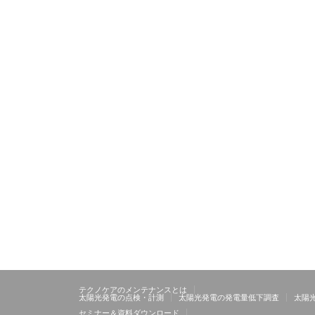
テクノケアのメンテナンスとは
太陽光発電の点検・計測
太陽光発電の発電量低下調査
太陽
セミナー＆資料ダウンロード