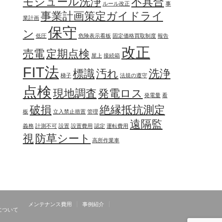
モジュール洗浄
不具合
ルール改正
事
事業計画策定ガイドライ
業計画
保守
ン
低圧
危険表示看板
固定価格買取制度
報告
改正
売電
定期点検
屋上
接続箱
FIT法
標識
汚れ
洗浄
梯子
法規の遵守
点検
現地調査
発電ロス
発電量
看
破損
絶縁抵抗測定
板
立入禁止措置
管理
遠隔監
義務
計測不可
設置
設置費用
認定
運転費用
視
防草シート
高所作業車
メンテナンス費用
事例紹介
について