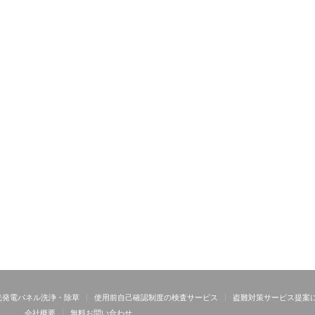
光発電パネル洗浄・除草
使用前自己確認制度の検査サービス
盗難対策サービス提案
会社概要
無料お問い合わせ