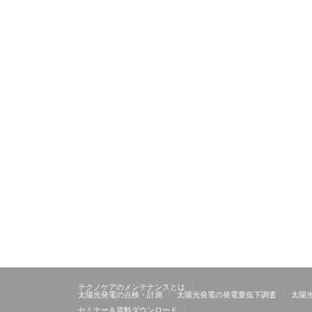
テクノケアのメンテナンスとは
太陽光発電の点検・計測
太陽光発電の発電量低下調査
太陽
セミナー＆資料ダウンロード