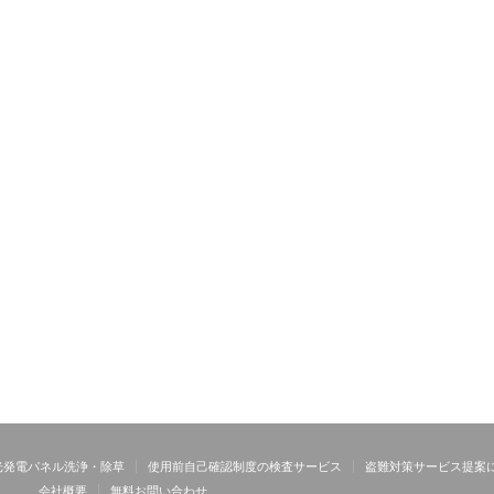
光発電パネル洗浄・除草
使用前自己確認制度の検査サービス
盗難対策サービス提案
会社概要
無料お問い合わせ