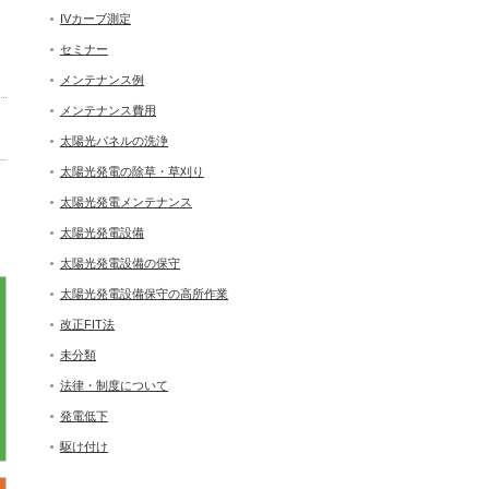
IVカーブ測定
セミナー
メンテナンス例
メンテナンス費用
太陽光パネルの洗浄
太陽光発電の除草・草刈り
太陽光発電メンテナンス
太陽光発電設備
太陽光発電設備の保守
太陽光発電設備保守の高所作業
改正FIT法
未分類
法律・制度について
発電低下
駆け付け