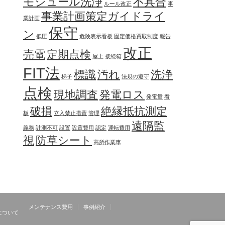
モジュール洗浄
不具合
ルール改正
事
事業計画策定ガイドライ
業計画
保守
ン
低圧
危険表示看板
固定価格買取制度
報告
改正
売電
定期点検
屋上
接続箱
FIT法
標識
汚れ
洗浄
梯子
法規の遵守
点検
現地調査
発電ロス
発電量
看
破損
絶縁抵抗測定
板
立入禁止措置
管理
遠隔監
義務
計測不可
設置
設置費用
認定
運転費用
視
防草シート
高所作業車
メンテナンス費用
事例紹介
について