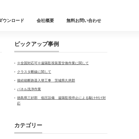
ダウンロード
会社概要
無料お問い合わせ
ピックアップ事例
※全国対応可※遠隔監視装置交換作業に関して
クラスタ断線に関して
接続箱断路器入替工事 茨城県久慈郡
パネル洗浄作業
徳島県三好郡 低圧設備 遠隔監視停止による駆け付け対
応
カテゴリー